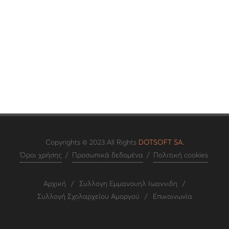
Copyrights © 2023 All Rights
DOTSOFT SA.
Όροι χρήσης
/
Προσωπικά δεδομένα
/
Πολιτική cookies
Αρχική
/
Συλλογη Εμμανουηλ Ιωαννιδη
/
Συλλογή Σχολαρχείου Αμοργού
/
Επικοινωνία