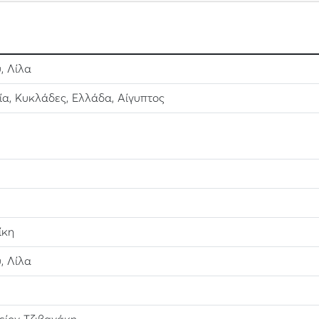
, Λίλα
ία, Κυκλάδες, Ελλάδα, Αίγυπτος
ίκη
, Λίλα