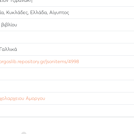
ίον Τζιβανάκη
ία, Κυκλάδες, Ελλάδα, Αίγυπτος
βιβλίου
 Γαλλικά
orgoslib.repository.gr/jsonitems/4998
χολαρχειου Αμοργου