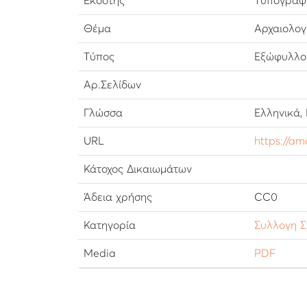
Εκδότης
Τυπογραφε
Θέμα
Αρχαιολογ
Τύπος
Εξώφυλλο 
Αρ.Σελίδων
Γλώσσα
Ελληνικά,
URL
https://am
Κάτοχος Δικαιωμάτων
Άδεια χρήσης
CC0
Κατηγορία
Συλλογη Σ
Media
PDF