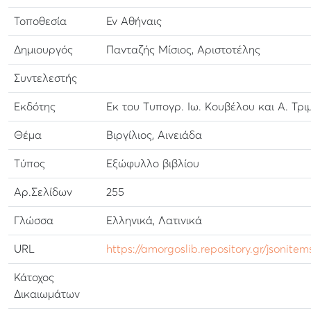
Τοποθεσία
Εν Αθήναις
Δημιουργός
Πανταζής Μίσιος, Αριστοτέλης
Συντελεστής
Εκδότης
Εκ του Τυπογρ. Ιω. Κουβέλου και Α. Τρι
Θέμα
Βιργίλιος, Αινειάδα
Τύπος
Εξώφυλλο βιβλίου
Αρ.Σελίδων
255
Γλώσσα
Ελληνικά, Λατινικά
URL
https://amorgoslib.repository.gr/jsonitem
Κάτοχος
Δικαιωμάτων